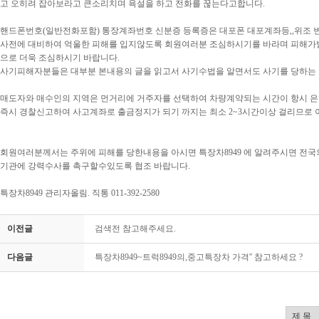
고 오히려 잡아보라고 큰소리치며 욕설을 하고 전화를 꾾는다고합니다.
핸드폰번호(일반전화포함) 통장계좌번호 신분증 등록증은 대포폰 대포계좌등,,위조 
사전에 대비하여 억울한 피해를 입지않도록 회원여러분 조심하시기를 바라며 피해가
으로 더욱 조심하시기 바랍니다.
사기피해자분들은 대부분 본내용의 글을 읽고서 사기수법을 알면서도 사기를 당하는 
매도자와 매수인의 지역은 먼거리에 거주자를 선택하여 차량계약되는 시간이 항시
즉시 경찰신고하여 사고계좌로 출금정지가 되기 까지는 최소 2~3시간이상 걸리므로 
회원여러분께서는 주위에 피해를 당한내용을 아시면 특장차8949 에 알려주시면 전
기관에 강력수사를 촉구할수있도록 협조 바랍니다.
특장차8949 관리자올림. 직통 011-392-2580
이전글
검색전 참고해주세요.
다음글
특장차8949~트럭8949의,중고특장차 가격'' 참고하세요 ?