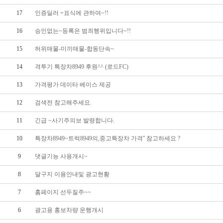
17
인증딜러 =표식에 관하여~!!
16
승인없는~등록은 범죄행위입니다~!!
15
허위매물-미끼매물-합동단속~
14
격투기 특장차8949 후원^^ (로드FC)
13
가격평가 데이타 베이스 제공
12
검색전 참고해주세요.
11
긴급 ~사기주의보 발령합니다.
10
특장차8949~트럭8949의,중고특장차 가격'' 참고하세요 ?
9
댓글기능 사용개시~
8
달구지 이용안내및 광고현황
7
홈페이지 선두질주~~
6
광고용 홍보차량 운행개시