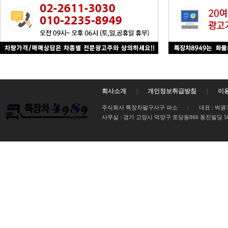
회사소개
|
개인정보취급방침
|
이
주식회사 특장차팔구사구 파소
|
대표 : 박광
사무실 :
경기 고양시 덕양구 토당동866 동진빌딩 502호 