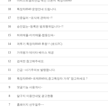
19
더비스트챔피언십 메인 스폰서 '특장차8949'
18
특장차8949 운영안내 드림니다.
17
인증딜러 =표식에 관하여~!!
16
승인없는~등록은 범죄행위입니다~!!
15
허위매물-미끼매물-합동단속~
14
격투기 특장차8949 후원^^ (로드FC)
13
가격평가 데이타 베이스 제공
12
검색전 참고해주세요.
11
긴급 ~사기주의보 발령합니다.
10
특장차8949~트럭8949의,중고특장차 가격'' 참고하세요 ?
9
댓글기능 사용개시~
8
달구지 이용안내및 광고현황
7
홈페이지 선두질주~~