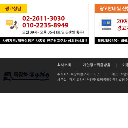
회사소개
|
개인정보취급방침
|
이
주식회사 특장차팔구사구 파소
|
대표 : 박광
사무실 :
경기 고양시 덕양구 토당동866 동진빌딩 502호 