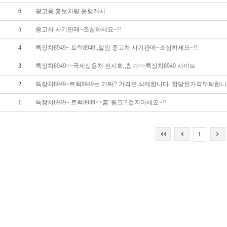
6
광고용 홍보차량 운행개시
5
중고차 사기판매~조심하세요~!!
4
특장차8949~ 트럭8949 ,알림 중고차 사기판매~조심하세요~!!
3
특장차8949>>국제상용차 전시회,,참가>>특장차8949 사이트
2
특장차8949~트럭8949는 가짜'? 가격은 삭제합니다. 합당한가격부탁합
1
특장차8949~ 트럭8949>>홈' 링크'? 걸지마세요~!!
1