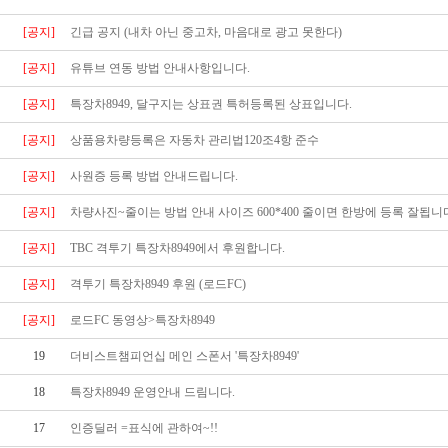
[공지]
긴급 공지 (내차 아닌 중고차, 마음대로 광고 못한다)
[공지]
유튜브 연동 방법 안내사항입니다.
[공지]
특장차8949, 달구지는 상표권 특허등록된 상표입니다.
[공지]
상품용차량등록은 자동차 관리법120조4항 준수
[공지]
사원증 등록 방법 안내드립니다.
[공지]
차량사진~줄이는 방법 안내 사이즈 600*400 줄이면 한방에 등록 잘됩니
[공지]
TBC 격투기 특장차8949에서 후원합니다.
[공지]
격투기 특장차8949 후원 (로드FC)
[공지]
로드FC 동영상>특장차8949
19
더비스트챔피언십 메인 스폰서 '특장차8949'
18
특장차8949 운영안내 드림니다.
17
인증딜러 =표식에 관하여~!!