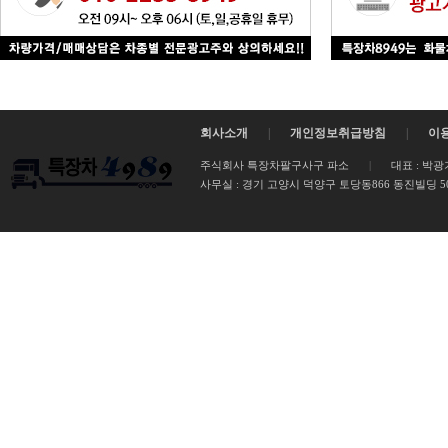
회사소개
|
개인정보취급방침
|
이
주식회사 특장차팔구사구 파소
|
대표 : 박광
사무실 :
경기 고양시 덕양구 토당동866 동진빌딩 502호 