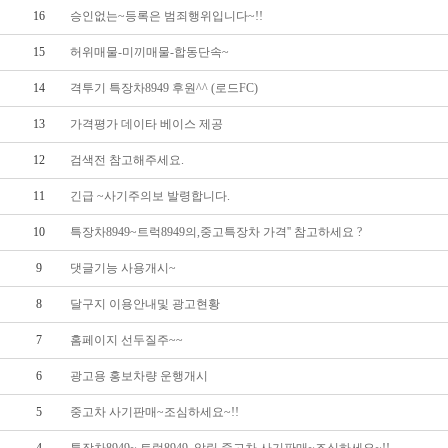
16
승인없는~등록은 범죄행위입니다~!!
15
허위매물-미끼매물-합동단속~
14
격투기 특장차8949 후원^^ (로드FC)
13
가격평가 데이타 베이스 제공
12
검색전 참고해주세요.
11
긴급 ~사기주의보 발령합니다.
10
특장차8949~트럭8949의,중고특장차 가격'' 참고하세요 ?
9
댓글기능 사용개시~
8
달구지 이용안내및 광고현황
7
홈페이지 선두질주~~
6
광고용 홍보차량 운행개시
5
중고차 사기판매~조심하세요~!!