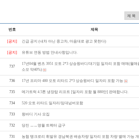
번호
제목
[공지]
긴급 공지 (내차 아닌 중고차, 마음대로 광고 못한다)
[공지]
유튜브 연동 방법 안내사항입니다.
17년04월 벤츠 3951 오토 2*3 상승윙바디/대기업 일자리 포함 매매(월매
737
소모 약40%)
736
17년 프리마 480 오토 리타드 2*3 상승윙바디 일자리 포함 가능
735
메가트럭 4.5톤 냉장탑 리프트 [일자리 포함 월 880만] 판매합니다.
734
520 오토 리타드 일자리/임대넘버포함
733
윙바디 기사 모집
732
당진 ㅡㅡ영월 트렉터 급구
731
농협 탱크로리 휘발유 경남북권 배송차량 일자리 포함 차량 별매 가능 