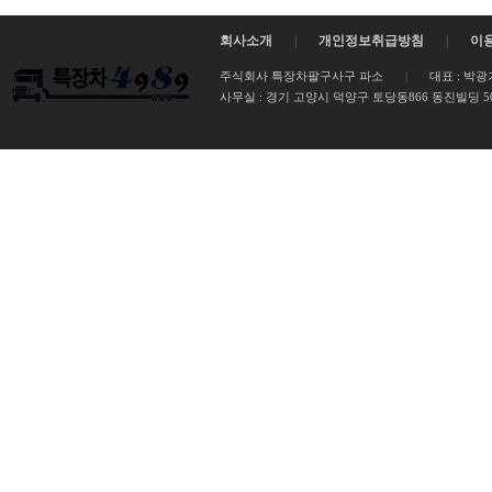
회사소개
|
개인정보취급방침
|
이
주식회사 특장차팔구사구 파소
|
대표 : 박광
사무실 :
경기 고양시 덕양구 토당동866 동진빌딩 502호 