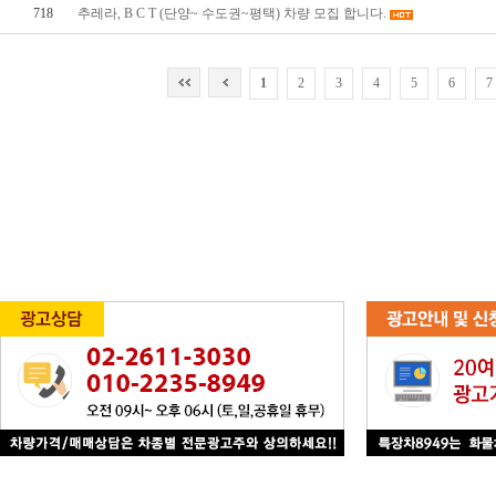
718
추레라, B C T (단양~ 수도권~평택) 차량 모집 합니다.
1
2
3
4
5
6
7