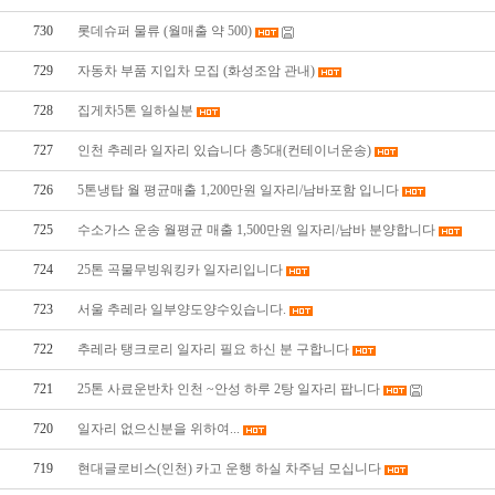
730
롯데슈퍼 물류 (월매출 약 500)
729
자동차 부품 지입차 모집 (화성조암 관내)
728
집게차5톤 일하실분
727
인천 추레라 일자리 있습니다 총5대(컨테이너운송)
726
5톤냉탑 월 평균매출 1,200만원 일자리/남바포함 입니다
725
수소가스 운송 월평균 매출 1,500만원 일자리/남바 분양합니다
724
25톤 곡물무빙워킹카 일자리입니다
723
서울 추레라 일부양도양수있습니다.
722
추레라 탱크로리 일자리 필요 하신 분 구합니다
721
25톤 사료운반차 인천 ~안성 하루 2탕 일자리 팝니다
720
일자리 없으신분을 위하여...
719
현대글로비스(인천) 카고 운행 하실 차주님 모십니다