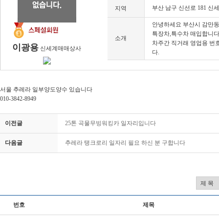
부산 남구 신선로 181 
지역
안녕하세요 부산시 감만동
특장차,특수차 매입합니다 
소개
차주간 직거래 영업용 번
이광용
신세계매매상사
다.
서울 추레라 일부양도양수 있습니다
010-3842-8949
이전글
25톤 곡물무빙워킹카 일자리입니다
다음글
추레라 탱크로리 일자리 필요 하신 분 구합니다
번호
제목