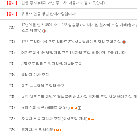
[공지]
긴급 공지 (내차 아닌 중고차, 마음대로 광고 못한다)
[공지]
유튜브 연동 방법 안내사항입니다.
17년04월 벤츠 3951 오토 2*3 상승윙바디/대기업 일자리 포함 매매(월매
737
소모 약40%)
736
17년 프리마 480 오토 리타드 2*3 상승윙바디 일자리 포함 가능
735
메가트럭 4.5톤 냉장탑 리프트 [일자리 포함 월 880만] 판매합니다.
734
520 오토 리타드 일자리/임대넘버포함
733
윙바디 기사 모집
732
당진 ㅡㅡ영월 트렉터 급구
731
농협 탱크로리 휘발유 경남북권 배송차량 일자리 포함 차량 별매 가능 
730
롯데슈퍼 물류 (월매출 약 500)
729
자동차 부품 지입차 모집 (화성조암 관내)
728
집게차5톤 일하실분