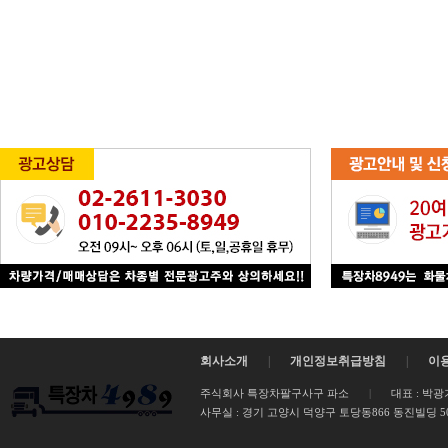
회사소개
|
개인정보취급방침
|
이
주식회사 특장차팔구사구 파소
|
대표 : 박광
사무실 :
경기 고양시 덕양구 토당동866 동진빌딩 502호 