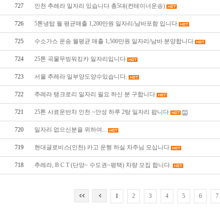
727
인천 추레라 일자리 있습니다 총5대(컨테이너운송)
726
5톤냉탑 월 평균매출 1,200만원 일자리/남바포함 입니다
725
수소가스 운송 월평균 매출 1,500만원 일자리/남바 분양합니다
724
25톤 곡물무빙워킹카 일자리입니다
723
서울 추레라 일부양도양수있습니다.
722
추레라 탱크로리 일자리 필요 하신 분 구합니다
721
25톤 사료운반차 인천 ~안성 하루 2탕 일자리 팝니다
720
일자리 없으신분을 위하여...
719
현대글로비스(인천) 카고 운행 하실 차주님 모십니다
718
추레라, B C T (단양~ 수도권~평택) 차량 모집 합니다.
1
2
3
4
5
6
7