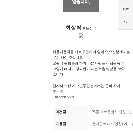
지역
소개
최상락
송도상사
화물자동차를 새로구입하여 일이 없으신분께서는
문의 하여 주십시요,
요즘에 불법분양 하여 나쁜사람들의 남을속여
꼬임에 뻐져 가정파탄이 나는것을 몇분울 보았
습니다.
일자리가 없어 고민중인분께서는 문의 하여
주세요.
010 6666 5385
이전글
25톤 사료운반차 인천 ~안
다음글
현대글로비스(인천) 카고 