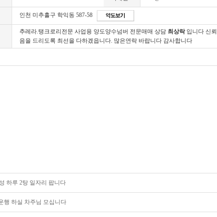
인천 미추홀구 학익동 587-58
추레라.탱크로리전문 사업용 양도양수넘버 전문매매 상담
최상락
입니다 신뢰
음을 드리도록 최선을 다하겠읍니다. 많은연락 바랍니다 감사합니다
성 하루 2탕 일자리 팝니다
운행 하실 차주님 모십니다