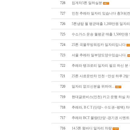
728
집게차5톤 일하실분
727
인천 추레라 일자리 있습니다 총5대(
726
5톤냉탑 월 평균매출 1,200만원 일
725
수소가스 운송 월평균 매출 1,500만
724
25톤 곡물무빙워킹카 일자리입니다
723
서울 추레라 일부양도양수있습니다.
722
추레라 탱크로리 일자리 필요 하신 분
721
25톤 사료운반차 인천 ~안성 하루 2탕
720
일자리 없으신분을 위하여...
719
현대글로비스(인천) 카고 운행 하실 
718
추레라, B C T (단양~ 수도권~평택) 
717
추레라 BCT 물량(단양 -경기권 시멘
716
14.5톤 윙바디 일자리 차량