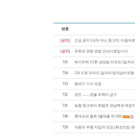
번호
[공지]
긴급 공지 (내차 아닌 중고차, 마음대로
[공지]
유튜브 연동 방법 안내사항입니다.
735
메가트럭 4.5톤 냉장탑 리프트 [일자리 
734
520 오토 리타드 일자리/임대넘버포함
733
윙바디 기사 모집
732
당진 ㅡㅡ영월 트렉터 급구
731
농협 탱크로리 휘발유 경남북권 배송차
730
롯데슈퍼 물류 (월매출 약 500)
729
자동차 부품 지입차 모집 (화성조암 관