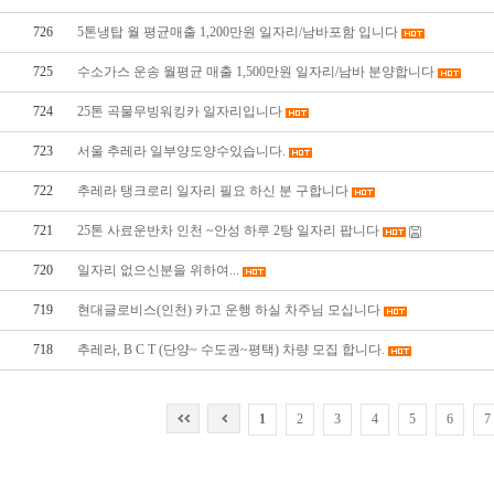
726
5톤냉탑 월 평균매출 1,200만원 일자리/남바포함 입니다
725
수소가스 운송 월평균 매출 1,500만원 일자리/남바 분양합니다
724
25톤 곡물무빙워킹카 일자리입니다
723
서울 추레라 일부양도양수있습니다.
722
추레라 탱크로리 일자리 필요 하신 분 구합니다
721
25톤 사료운반차 인천 ~안성 하루 2탕 일자리 팝니다
720
일자리 없으신분을 위하여...
719
현대글로비스(인천) 카고 운행 하실 차주님 모십니다
718
추레라, B C T (단양~ 수도권~평택) 차량 모집 합니다.
1
2
3
4
5
6
7