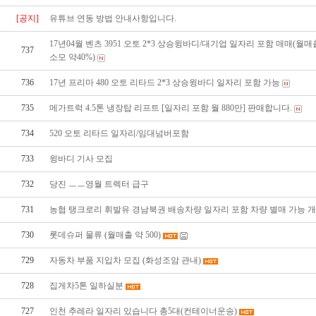
[공지]
유튜브 연동 방법 안내사항입니다.
17년04월 벤츠 3951 오토 2*3 상승윙바디/대기업 일자리 포함 매매(월매
737
소모 약40%)
736
17년 프리마 480 오토 리타드 2*3 상승윙바디 일자리 포함 가능
735
메가트럭 4.5톤 냉장탑 리프트 [일자리 포함 월 880만] 판매합니다.
734
520 오토 리타드 일자리/임대넘버포함
733
윙바디 기사 모집
732
당진 ㅡㅡ영월 트렉터 급구
731
농협 탱크로리 휘발유 경남북권 배송차량 일자리 포함 차량 별매 가능 
730
롯데슈퍼 물류 (월매출 약 500)
729
자동차 부품 지입차 모집 (화성조암 관내)
728
집게차5톤 일하실분
727
인천 추레라 일자리 있습니다 총5대(컨테이너운송)