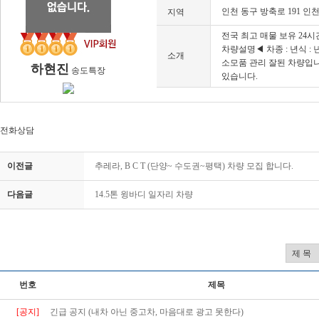
인천 동구 방축로 191 
지역
전국 최고 매물 보유 24
차량설명◀ 차종 : 년식 : 
소개
소모품 관리 잘된 차량입
하현진
송도특장
있습니다.
전화상담
이전글
추레라, B C T (단양~ 수도권~평택) 차량 모집 합니다.
다음글
14.5톤 윙바디 일자리 차량
번호
제목
[공지]
긴급 공지 (내차 아닌 중고차, 마음대로 광고 못한다)