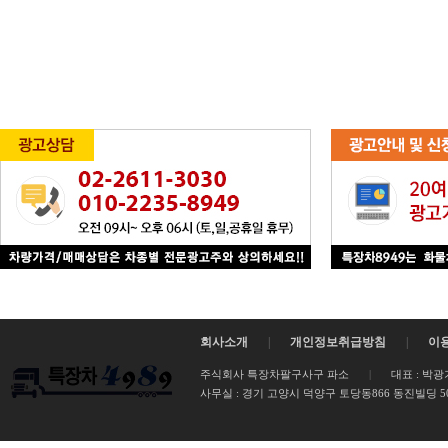
회사소개
|
개인정보취급방침
|
이
주식회사 특장차팔구사구 파소
|
대표 : 박광
사무실 :
경기 고양시 덕양구 토당동866 동진빌딩 502호 