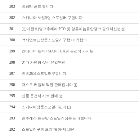
303
비씨티 콤프 팝니다
302
스카니아 노멀S탑 스포일러 구합니다.
301
(판매완료)덤프추레라 PTO 및 알류미늄유압탱크 필요하신분
300
액시언트표탑준스포일러구함 /가격협의
299
컨테이너 트럭 / MAN TGX28 운전석 카시트
298
혼다 가변형 샷시 유압엔진
297
벤츠2651스포일러구합니다
296
저스트 커플러 떡판 판매합니다
295
신품 운전석 시트 판매
294
스카니아정품스포일러판매
293
만추레라 높은탑 스포일러정품 판매합니다.
292
스포일러구함 프리마(청색) 18년