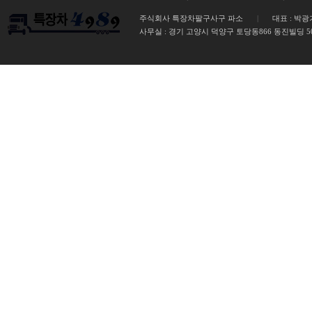
주식회사 특장차팔구사구 파소
|
대표 : 박광
사무실 :
경기 고양시 덕양구 토당동866 동진빌딩 502호 