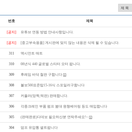
번호
제목
[공지]
유튜브 연동 방법 안내사항입니다.
[공지]
[중고부속용품] 게시판에 맞지 않는 내용은 삭제 될 수 있습니다.
311
액시언트 매트
310
08년식 440 글로벌 스타터 모터 팝니다.
309
후레임 바닥 철판 구합니다
308
볼보500표준탑15-16식 스포일러구함니다
307
커플러(망짝,떡판) 판매합니다.
306
각종크레인 부품 펌프 붐대 원형베어링 등도 매입합니다
305
(판매완료)다데보 필요하산분 연락주세요!~
304
덤프 유압통 셑트팝니다