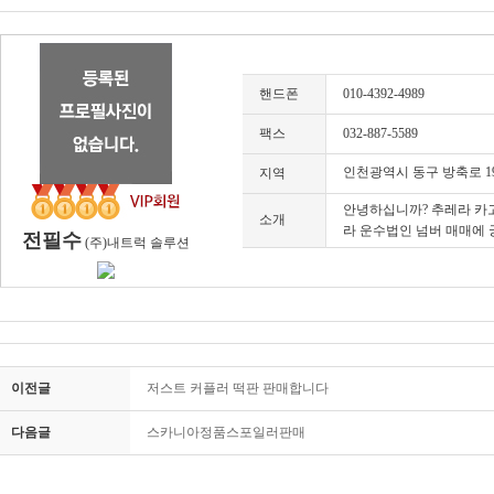
핸드폰
010-4392-4989
팩스
032-887-5589
인천광역시 동구 방축로 1
지역
안녕하십니까? 추레라 카
소개
라 운수법인 넘버 매매에 
전필수
(주)내트럭 솔루션
이전글
저스트 커플러 떡판 판매합니다
다음글
스카니아정품스포일러판매