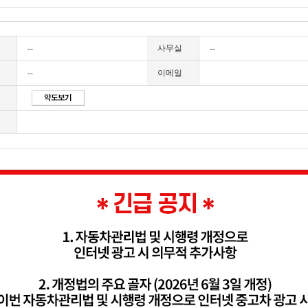
--
사무실
--
--
이메일